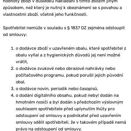
hodnoty zboží v důsledku nakládání s tímto zbožím jiným
způsobem, než který je nutný k obeznámení se s povahou a
vlastnostmi zboží, včetně jeho funkčnosti.
Spotřebitel nemůže v souladu s § 1837 OZ zejména odstoupit
od smlouvy:
o dodávce zboží v uzavřeném obalu, které spotřebitel z
obalu vyňal a z hygienických důvodů jej není možné
vrátit,
o dodávce zvukové nebo obrazové nahrávky nebo
počítačového programu, pokud porušil jejich původní
obal,
o dodávce novin, periodik nebo časopisů,
o dodání digitálního obsahu, pokud nebyl dodán na
hmotném nosiči a byl dodán s předchozím výslovným
souhlasem spotřebitele před uplynutím lhůty pro
odstoupení od smlouvy a podnikatel před uzavřením
smlouvy sdělil spotřebiteli, že v takovém případě nemá
právo na odstoupení od smlouvy.