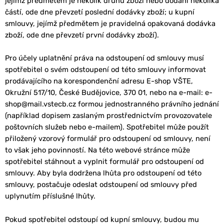
jejímž předmětem je několik druhů zboží nebo dodání několika
částí, ode dne převzetí poslední dodávky zboží; u kupní
smlouvy, jejímž předmětem je pravidelná opakovaná dodávka
zboží, ode dne převzetí první dodávky zboží).
Pro účely uplatnění práva na odstoupení od smlouvy musí
spotřebitel o svém odstoupení od této smlouvy informovat
prodávajícího na korespondenční adresu E-shop VŠTE,
Okružní 517/10, České Budějovice, 370 01, nebo na e-mail: e-
shop@mail.vstecb.cz formou jednostranného právního jednání
(například dopisem zaslaným prostřednictvím provozovatele
poštovních služeb nebo e-mailem). Spotřebitel může použít
přiložený vzorový formulář pro odstoupení od smlouvy, není
to však jeho povinností. Na této webové stránce může
spotřebitel stáhnout a vyplnit formulář pro odstoupení od
smlouvy. Aby byla dodržena lhůta pro odstoupení od této
smlouvy, postačuje odeslat odstoupení od smlouvy před
uplynutím příslušné lhůty.
Pokud spotřebitel odstoupí od kupní smlouvy, budou mu