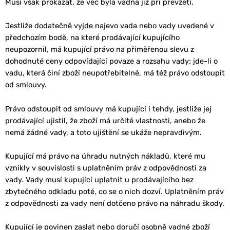
Musí však prokázat, že věc byla vadná již při převzetí.
Jestliže dodatečně vyjde najevo vada nebo vady uvedené v
předchozím bodě, na které prodávající kupujícího
neupozornil, má kupující právo na přiměřenou slevu z
dohodnuté ceny odpovídající povaze a rozsahu vady; jde-li o
vadu, která činí zboží neupotřebitelné, má též právo odstoupit
od smlouvy.
Právo odstoupit od smlouvy má kupující i tehdy, jestliže jej
prodávající ujistil, že zboží má určité vlastnosti, anebo že
nemá žádné vady, a toto ujištění se ukáže nepravdivým.
Kupující má právo na úhradu nutných nákladů, které mu
vznikly v souvislosti s uplatněním práv z odpovědnosti za
vady. Vady musí kupující uplatnit u prodávajícího bez
zbytečného odkladu poté, co se o nich dozví. Uplatněním práv
z odpovědnosti za vady není dotčeno právo na náhradu škody.
Kupující je povinen zaslat nebo doručí osobně vadné zboží