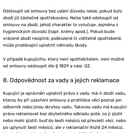
Odstoupit od smlouvy bez udání důvodu nelze, pokud bylo
zboží již částečně spotřebováno. Nelze také odstoupit od
smlouvy na zboží, jehož charakter to vylučuje, zejména z
hygienických důvodů (např. krémy apod.). Pokud bude
vrácené zboží neúplné, poškozené či viditelně opotřebené,
může prodávající uplatnit náhradu škody.
V případě kupujícího, který není spotřebitelem, není možné
od smlouvy odstoupit dle § 1829 a násl. OZ.
8. Odpovědnost za vady a jejich reklamace
Kupující je oprávněn uplatnit právo z vady, má-li zboží vadu,
kterou by při uzavření smlouvy a prohlídce věci poznal jen
odborník nebo jinou skrytou vadu. Takovou vadu má kupující
právo reklamovat bez zbytečného odkladu poté, co ji zjistil
nebo mohl zjistit: buď do šesti měsíců od převzetí věci, nebo
po uplynutí šesti měsíců, ale v reklamační lhůtě 24 měsíců.