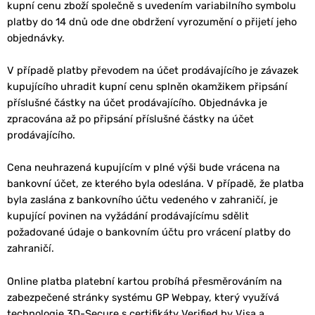
kupní cenu zboží společně s uvedením variabilního symbolu
platby do 14 dnů ode dne obdržení vyrozumění o přijetí jeho
objednávky.
V případě platby převodem na účet prodávajícího je závazek
kupujícího uhradit kupní cenu splněn okamžikem připsání
příslušné částky na účet prodávajícího. Objednávka je
zpracována až po připsání příslušné částky na účet
prodávajícího.
Cena neuhrazená kupujícím v plné výši bude vrácena na
bankovní účet, ze kterého byla odeslána. V případě, že platba
byla zaslána z bankovního účtu vedeného v zahraničí, je
kupující povinen na vyžádání prodávajícímu sdělit
požadované údaje o bankovním účtu pro vrácení platby do
zahraničí.
Online platba platební kartou probíhá přesměrováním na
zabezpečené stránky systému GP Webpay, který využívá
technologie 3D-Secure s certifikáty Verified by Visa a