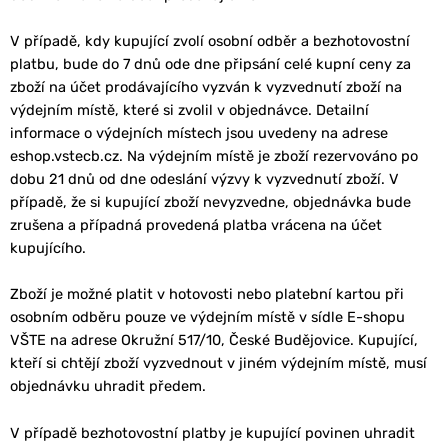
V případě, kdy kupující zvolí osobní odběr a bezhotovostní
platbu, bude do 7 dnů ode dne připsání celé kupní ceny za
zboží na účet prodávajícího vyzván k vyzvednutí zboží na
výdejním místě, které si zvolil v objednávce. Detailní
informace o výdejních místech jsou uvedeny na adrese
eshop.vstecb.cz. Na výdejním místě je zboží rezervováno po
dobu 21 dnů od dne odeslání výzvy k vyzvednutí zboží. V
případě, že si kupující zboží nevyzvedne, objednávka bude
zrušena a případná provedená platba vrácena na účet
kupujícího.
Zboží je možné platit v hotovosti nebo platební kartou při
osobním odběru pouze ve výdejním místě v sídle E-shopu
VŠTE na adrese Okružní 517/10, České Budějovice. Kupující,
kteří si chtějí zboží vyzvednout v jiném výdejním místě, musí
objednávku uhradit předem.
V případě bezhotovostní platby je kupující povinen uhradit