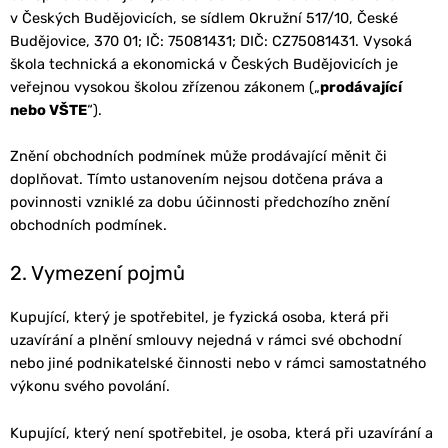
v Českých Budějovicích, se sídlem Okružní 517/10, České
Budějovice, 370 01; IČ: 75081431; DIČ: CZ75081431. Vysoká
škola technická a ekonomická v Českých Budějovicích je
veřejnou vysokou školou zřízenou zákonem („
prodávající
nebo VŠTE
“).
Znění obchodních podmínek může prodávající měnit či
doplňovat. Tímto ustanovením nejsou dotčena práva a
povinnosti vzniklé za dobu účinnosti předchozího znění
obchodních podmínek.
2. Vymezení pojmů
Kupující, který je spotřebitel, je fyzická osoba, která při
uzavírání a plnění smlouvy nejedná v rámci své obchodní
nebo jiné podnikatelské činnosti nebo v rámci samostatného
výkonu svého povolání.
Kupující, který není spotřebitel, je osoba, která při uzavírání a