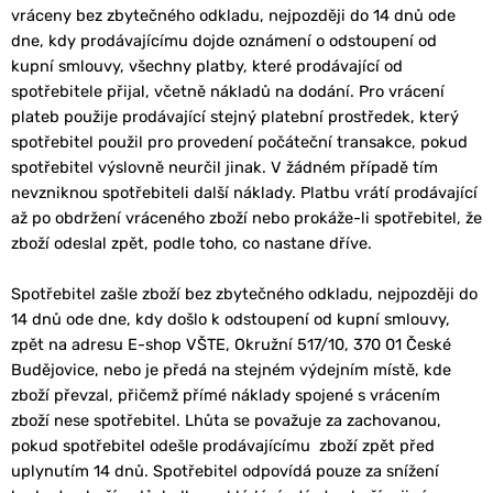
vráceny bez zbytečného odkladu, nejpozději do 14 dnů ode
dne, kdy prodávajícímu dojde oznámení o odstoupení od
kupní smlouvy, všechny platby, které prodávající od
spotřebitele přijal, včetně nákladů na dodání. Pro vrácení
plateb použije prodávající stejný platební prostředek, který
spotřebitel použil pro provedení počáteční transakce, pokud
spotřebitel výslovně neurčil jinak. V žádném případě tím
nevzniknou spotřebiteli další náklady. Platbu vrátí prodávající
až po obdržení vráceného zboží nebo prokáže-li spotřebitel, že
zboží odeslal zpět, podle toho, co nastane dříve.
Spotřebitel zašle zboží bez zbytečného odkladu, nejpozději do
14 dnů ode dne, kdy došlo k odstoupení od kupní smlouvy,
zpět na adresu E-shop VŠTE, Okružní 517/10, 370 01 České
Budějovice, nebo je předá na stejném výdejním místě, kde
zboží převzal, přičemž přímé náklady spojené s vrácením
zboží nese spotřebitel. Lhůta se považuje za zachovanou,
pokud spotřebitel odešle prodávajícímu zboží zpět před
uplynutím 14 dnů. Spotřebitel odpovídá pouze za snížení