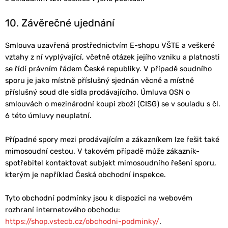
10. Závěrečné ujednání
Smlouva uzavřená prostřednictvím E-shopu VŠTE a veškeré
vztahy z ní vyplývající, včetně otázek jejího vzniku a platnosti
se řídí právním řádem České republiky. V případě soudního
sporu je jako místně příslušný sjednán věcně a místně
příslušný soud dle sídla prodávajícího. Úmluva OSN o
smlouvách o mezinárodní koupi zboží (CISG) se v souladu s čl.
6 této úmluvy neuplatní.
Případné spory mezi prodávajícím a zákazníkem lze řešit také
mimosoudní cestou. V takovém případě může zákazník-
spotřebitel kontaktovat subjekt mimosoudního řešení sporu,
kterým je například Česká obchodní inspekce.
Tyto obchodní podmínky jsou k dispozici na webovém
rozhraní internetového obchodu:
https://shop.vstecb.cz/obchodni-podminky/
.