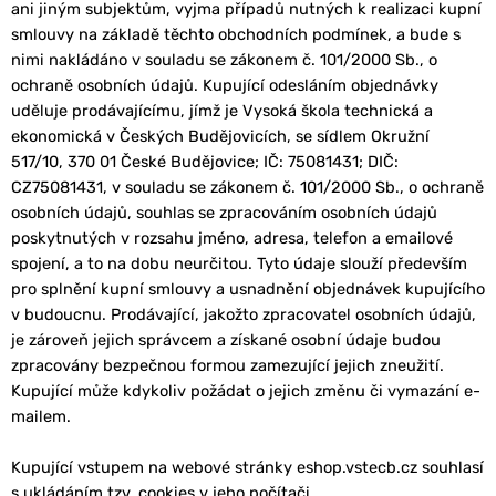
ani jiným subjektům, vyjma případů nutných k realizaci kupní
smlouvy na základě těchto obchodních podmínek, a bude s
nimi nakládáno v souladu se zákonem č. 101/2000 Sb., o
ochraně osobních údajů. Kupující odesláním objednávky
uděluje prodávajícímu, jímž je Vysoká škola technická a
ekonomická v Českých Budějovicích, se sídlem Okružní
517/10, 370 01 České Budějovice; IČ: 75081431; DIČ:
CZ75081431, v souladu se zákonem č. 101/2000 Sb., o ochraně
osobních údajů, souhlas se zpracováním osobních údajů
poskytnutých v rozsahu jméno, adresa, telefon a emailové
spojení, a to na dobu neurčitou. Tyto údaje slouží především
pro splnění kupní smlouvy a usnadnění objednávek kupujícího
v budoucnu. Prodávající, jakožto zpracovatel osobních údajů,
je zároveň jejich správcem a získané osobní údaje budou
zpracovány bezpečnou formou zamezující jejich zneužití.
Kupující může kdykoliv požádat o jejich změnu či vymazání e-
mailem.
Kupující vstupem na webové stránky eshop.vstecb.cz souhlasí
s ukládáním tzv. cookies v jeho počítači.