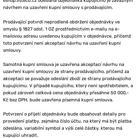
eshop.vstecb.cz odeslaná objednávka kupujícího je závazným
návrhem na uzavření kupní smlouvy s prodávajícím.
Prodávající potvrdí neprodleně obdržení objednávky ve
smyslu § 1827 odst. 1 OZ prostřednictvím e-mailu na e-
mailovou adresu uvedenou kupujícím v objednávce, přičemž
toto potvrzení není akceptací návrhu na uzavření kupní
smlouvy.
Samotná kupní smlouva je uzavřena akceptací návrhu na
uzavření kupní smlouvy ze strany prodávajícího, přičemž za
akceptaci se považuje odeslání zboží ze strany prodávajícího
kupujícímu. V případě kupujícího, který není spotřebitelem, a
pokud zároveň celková cena objednávky přesáhne 50 000,-
Kč bez DPH, bude uzavřena písemná kupní smlouva.
Potvrzení o přijetí objednávky bude obsahovat detaily pro
provedení platby, zejména číslo účtu, na který má být platba
odeslána, variabilní symbol a výši celé částky, kterou má
kupující uhradit.